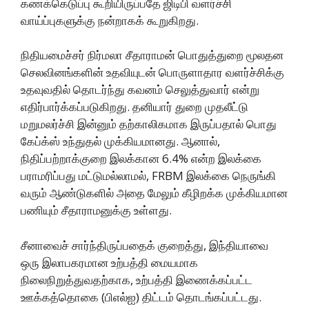
கணக்கெடுப்பு கூறியிருப்பதே ஜிடிபி வளர்ச்சி
வாய்ப்புகளுக்கு நன்றாகக் கூறுகிறது.
நிதியமைச்சர் நிர்மலா சீதாராமன் பொதுத்துறை மூலதன
செலவினங்களின் உதவியுடன் பொருளாதார வளர்ச்சிக்கு
உதவுவதில் தொடர்ந்து கவனம் செலுத்துவார் என்று
எதிர்பார்க்கப்படுகிறது. தனியார் துறை முதலீட்டு
மறுமலர்ச்சி இன்னும் தற்காலிகமாக இருப்பதால் பொது
கேப்க்ஸ் உந்துதல் முக்கியமானது. ஆனால்,
நிதிப்பற்றாக்குறை இலக்கான 6.4% என்ற இலக்கை
பராமரிப்பது மட்டுமல்லாமல், FRBM இலக்கை நெருங்கி
வரும் ஆண்டுகளில் அதை மேலும் கீழிறக்க முக்கியமான
பணியும் சீதாராமனுக்கு உள்ளது.
சீனாவைச் சார்ந்திருப்பதைக் குறைத்து, இந்தியாவை
ஒரு இலாபகரமான உற்பத்தி மையமாக
நிலைநிறுத்துவதற்காக, உற்பத்தி இணைக்கப்பட்ட
ஊக்கத்தொகை (பிஎல்ஐ) திட்டம் தொடங்கப்பட்டது.