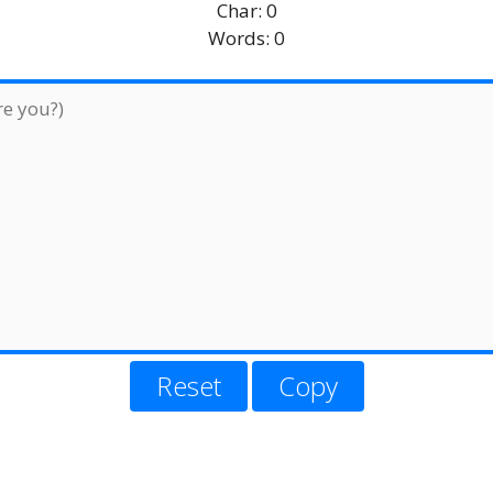
Char:
0
Words:
0
Reset
Copy