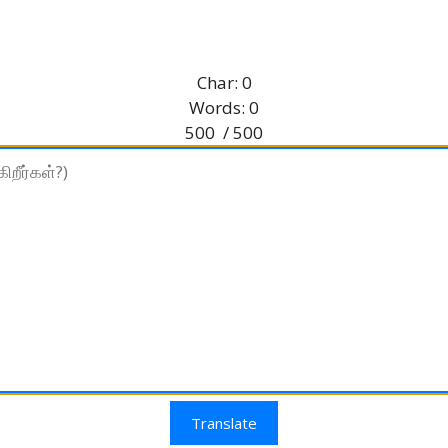
Char:
0
Words:
0
500
/ 500