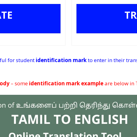
ATE
TR
eful for student
identification mark
to enter in their tra
body
– some
identification mark example
are below in 